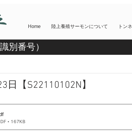
Home
陸上養殖サーモンについて
トン
魚識別番号）
23日【S22110102N】
df
F • 167KB