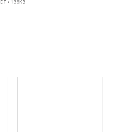
F • 136KB