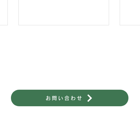
2023年10月7日
202
【S22110102N】
【S2
陸上養殖サーモン事業についても
陸上
お気軽にお問い合わせください。
お気
陸上養殖サーモンについて
トンネル栽培
会社概要
>>お問い合わせ
>>
お問い合わせ
プライバシーポリシー ＞
© 株式会社山平