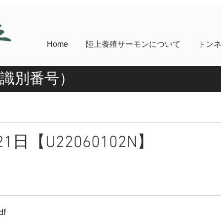
Home
陸上養殖サーモンについて
トン
魚識別番号）
21日【U22060102N】
df